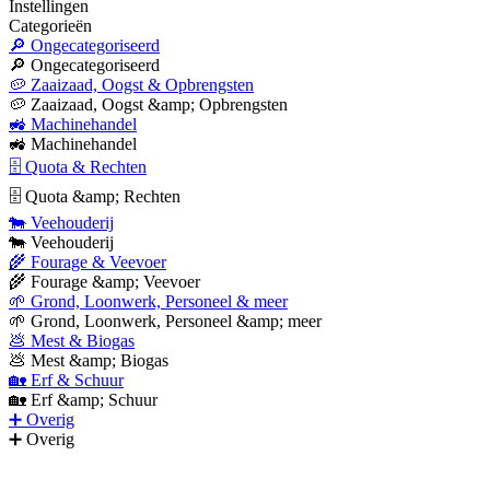
Instellingen
Categorieën
🔎 Ongecategoriseerd
🔎 Ongecategoriseerd
🥔 Zaaizaad, Oogst & Opbrengsten
🥔 Zaaizaad, Oogst &amp; Opbrengsten
🚜 Machinehandel
🚜 Machinehandel
🗄 Quota & Rechten
🗄 Quota &amp; Rechten
🐄 Veehouderij
🐄 Veehouderij
🌾 Fourage & Veevoer
🌾 Fourage &amp; Veevoer
🌱 Grond, Loonwerk, Personeel & meer
🌱 Grond, Loonwerk, Personeel &amp; meer
💩 Mest & Biogas
💩 Mest &amp; Biogas
🏡 Erf & Schuur
🏡 Erf &amp; Schuur
➕ Overig
➕ Overig