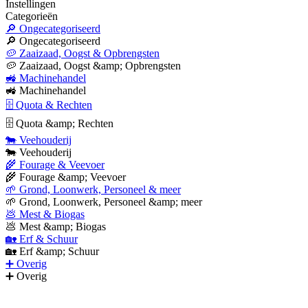
Instellingen
Categorieën
🔎 Ongecategoriseerd
🔎 Ongecategoriseerd
🥔 Zaaizaad, Oogst & Opbrengsten
🥔 Zaaizaad, Oogst &amp; Opbrengsten
🚜 Machinehandel
🚜 Machinehandel
🗄 Quota & Rechten
🗄 Quota &amp; Rechten
🐄 Veehouderij
🐄 Veehouderij
🌾 Fourage & Veevoer
🌾 Fourage &amp; Veevoer
🌱 Grond, Loonwerk, Personeel & meer
🌱 Grond, Loonwerk, Personeel &amp; meer
💩 Mest & Biogas
💩 Mest &amp; Biogas
🏡 Erf & Schuur
🏡 Erf &amp; Schuur
➕ Overig
➕ Overig