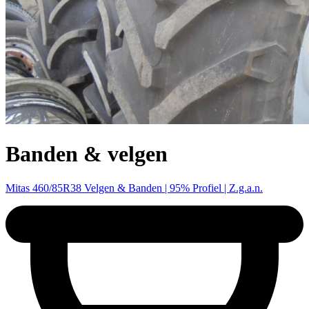
Banden & velgen
Mitas 460/85R38 Velgen & Banden | 95% Profiel | Z.g.a.n.