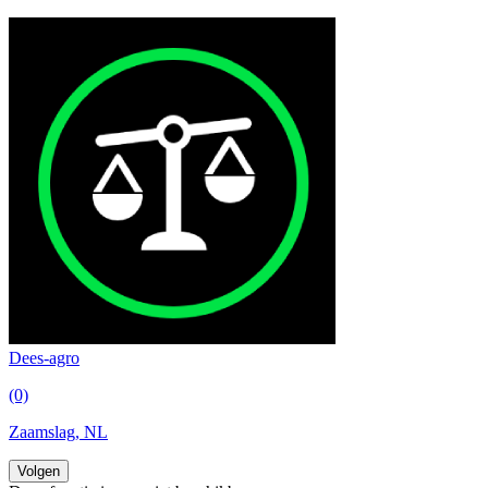
Dees-agro
(0)
Zaamslag, NL
Volgen