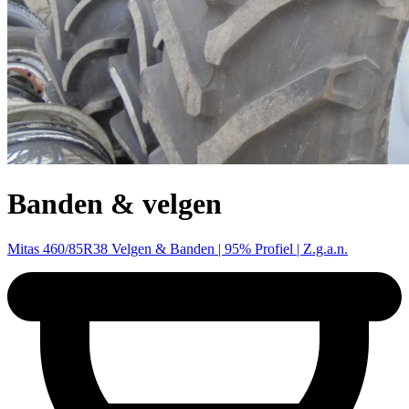
Banden & velgen
Mitas 460/85R38 Velgen & Banden | 95% Profiel | Z.g.a.n.