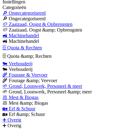
Instellingen
Categorieën
🔎 Ongecategoriseerd
🔎 Ongecategoriseerd
🥔 Zaaizaad, Oogst & Opbrengsten
🥔 Zaaizaad, Oogst &amp; Opbrengsten
🚜 Machinehandel
🚜 Machinehandel
🗄 Quota & Rechten
🗄 Quota &amp; Rechten
🐄 Veehouderij
🐄 Veehouderij
🌾 Fourage & Veevoer
🌾 Fourage &amp; Veevoer
🌱 Grond, Loonwerk, Personeel & meer
🌱 Grond, Loonwerk, Personeel &amp; meer
💩 Mest & Biogas
💩 Mest &amp; Biogas
🏡 Erf & Schuur
🏡 Erf &amp; Schuur
➕ Overig
➕ Overig