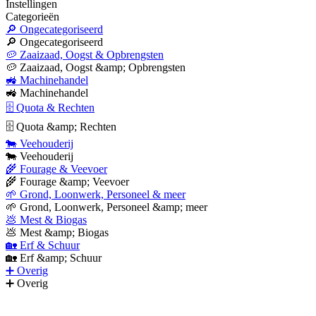
Instellingen
Categorieën
🔎 Ongecategoriseerd
🔎 Ongecategoriseerd
🥔 Zaaizaad, Oogst & Opbrengsten
🥔 Zaaizaad, Oogst &amp; Opbrengsten
🚜 Machinehandel
🚜 Machinehandel
🗄 Quota & Rechten
🗄 Quota &amp; Rechten
🐄 Veehouderij
🐄 Veehouderij
🌾 Fourage & Veevoer
🌾 Fourage &amp; Veevoer
🌱 Grond, Loonwerk, Personeel & meer
🌱 Grond, Loonwerk, Personeel &amp; meer
💩 Mest & Biogas
💩 Mest &amp; Biogas
🏡 Erf & Schuur
🏡 Erf &amp; Schuur
➕ Overig
➕ Overig