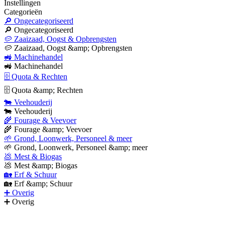
Instellingen
Categorieën
🔎 Ongecategoriseerd
🔎 Ongecategoriseerd
🥔 Zaaizaad, Oogst & Opbrengsten
🥔 Zaaizaad, Oogst &amp; Opbrengsten
🚜 Machinehandel
🚜 Machinehandel
🗄 Quota & Rechten
🗄 Quota &amp; Rechten
🐄 Veehouderij
🐄 Veehouderij
🌾 Fourage & Veevoer
🌾 Fourage &amp; Veevoer
🌱 Grond, Loonwerk, Personeel & meer
🌱 Grond, Loonwerk, Personeel &amp; meer
💩 Mest & Biogas
💩 Mest &amp; Biogas
🏡 Erf & Schuur
🏡 Erf &amp; Schuur
➕ Overig
➕ Overig