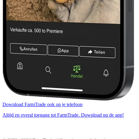
Download FarmTrade ook op je telefoon
Altijd en overal toegang tot FarmTrade. Download nu de app!