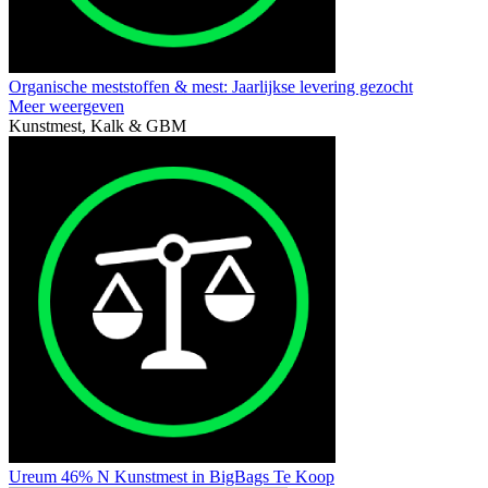
Organische meststoffen & mest: Jaarlijkse levering gezocht
Meer weergeven
Kunstmest, Kalk & GBM
Ureum 46% N Kunstmest in BigBags Te Koop