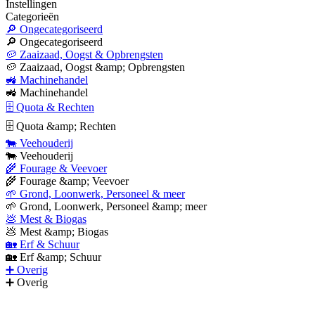
Instellingen
Categorieën
🔎 Ongecategoriseerd
🔎 Ongecategoriseerd
🥔 Zaaizaad, Oogst & Opbrengsten
🥔 Zaaizaad, Oogst &amp; Opbrengsten
🚜 Machinehandel
🚜 Machinehandel
🗄 Quota & Rechten
🗄 Quota &amp; Rechten
🐄 Veehouderij
🐄 Veehouderij
🌾 Fourage & Veevoer
🌾 Fourage &amp; Veevoer
🌱 Grond, Loonwerk, Personeel & meer
🌱 Grond, Loonwerk, Personeel &amp; meer
💩 Mest & Biogas
💩 Mest &amp; Biogas
🏡 Erf & Schuur
🏡 Erf &amp; Schuur
➕ Overig
➕ Overig