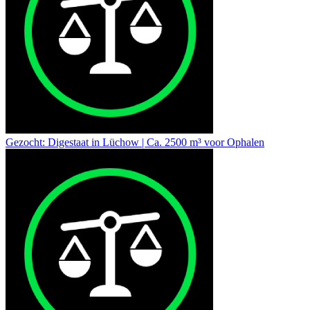
Gezocht: Digestaat in Lüchow | Ca. 2500 m³ voor Ophalen