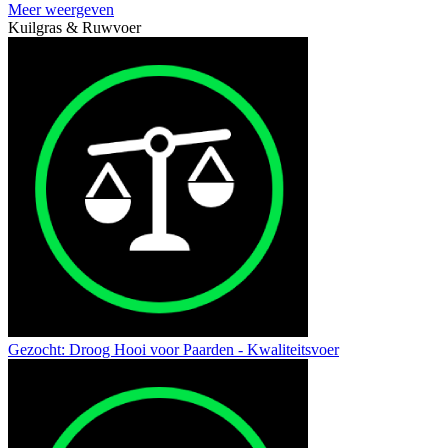
Meer weergeven
Kuilgras & Ruwvoer
Gezocht: Droog Hooi voor Paarden - Kwaliteitsvoer