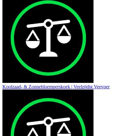
Koolzaad- & Zonnebloemperskoek | Veelzijdig Veevoer