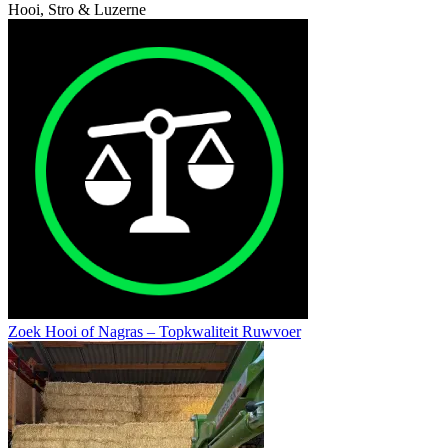
Hooi, Stro & Luzerne
Zoek Hooi of Nagras – Topkwaliteit Ruwvoer