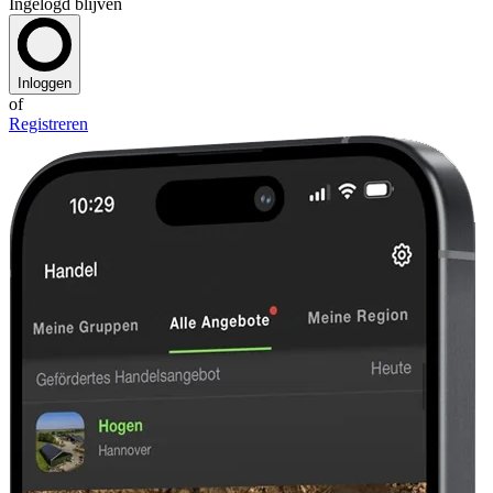
Ingelogd blijven
Inloggen
of
Registreren