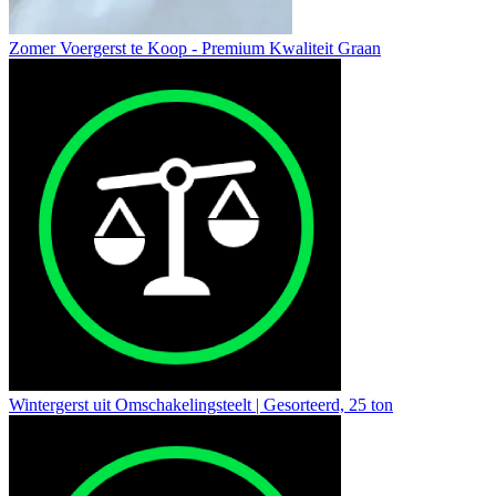
Zomer Voergerst te Koop - Premium Kwaliteit Graan
Wintergerst uit Omschakelingsteelt | Gesorteerd, 25 ton