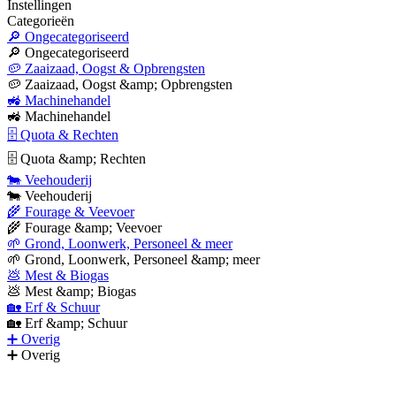
Instellingen
Categorieën
🔎 Ongecategoriseerd
🔎 Ongecategoriseerd
🥔 Zaaizaad, Oogst & Opbrengsten
🥔 Zaaizaad, Oogst &amp; Opbrengsten
🚜 Machinehandel
🚜 Machinehandel
🗄 Quota & Rechten
🗄 Quota &amp; Rechten
🐄 Veehouderij
🐄 Veehouderij
🌾 Fourage & Veevoer
🌾 Fourage &amp; Veevoer
🌱 Grond, Loonwerk, Personeel & meer
🌱 Grond, Loonwerk, Personeel &amp; meer
💩 Mest & Biogas
💩 Mest &amp; Biogas
🏡 Erf & Schuur
🏡 Erf &amp; Schuur
➕ Overig
➕ Overig