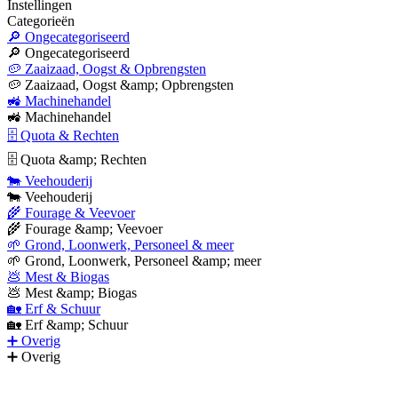
Instellingen
Categorieën
🔎 Ongecategoriseerd
🔎 Ongecategoriseerd
🥔 Zaaizaad, Oogst & Opbrengsten
🥔 Zaaizaad, Oogst &amp; Opbrengsten
🚜 Machinehandel
🚜 Machinehandel
🗄 Quota & Rechten
🗄 Quota &amp; Rechten
🐄 Veehouderij
🐄 Veehouderij
🌾 Fourage & Veevoer
🌾 Fourage &amp; Veevoer
🌱 Grond, Loonwerk, Personeel & meer
🌱 Grond, Loonwerk, Personeel &amp; meer
💩 Mest & Biogas
💩 Mest &amp; Biogas
🏡 Erf & Schuur
🏡 Erf &amp; Schuur
➕ Overig
➕ Overig