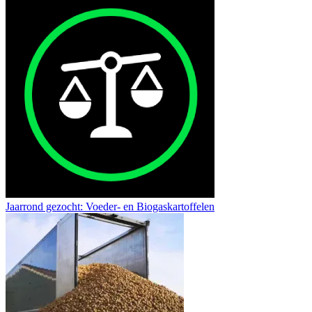
Jaarrond gezocht: Voeder- en Biogaskartoffelen