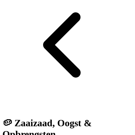
🥔 Zaaizaad, Oogst &
Opbrengsten