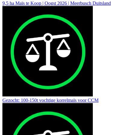
9,5 ha Maïs te Koop | Oogst 2026 | Meerbusch Duitsland
Gezocht: 100-150t vochtige korrelmaïs voor CCM