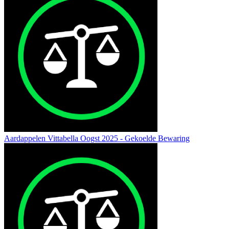
Aardappelen Vittabella Oogst 2025 - Gekoelde Bewaring