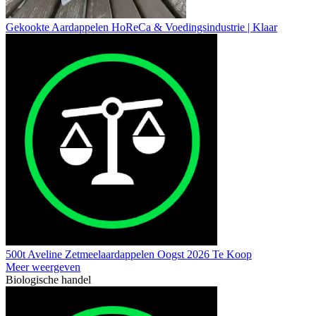
Gekookte Aardappelen HoReCa & Voedingsindustrie | Klaar
500t Aveline Zetmeelaardappelen Oogst 2026 Te Koop
Meer weergeven
Biologische handel