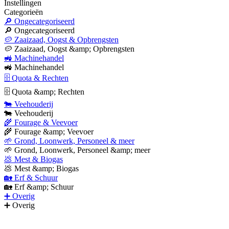
Instellingen
Categorieën
🔎 Ongecategoriseerd
🔎 Ongecategoriseerd
🥔 Zaaizaad, Oogst & Opbrengsten
🥔 Zaaizaad, Oogst &amp; Opbrengsten
🚜 Machinehandel
🚜 Machinehandel
🗄 Quota & Rechten
🗄 Quota &amp; Rechten
🐄 Veehouderij
🐄 Veehouderij
🌾 Fourage & Veevoer
🌾 Fourage &amp; Veevoer
🌱 Grond, Loonwerk, Personeel & meer
🌱 Grond, Loonwerk, Personeel &amp; meer
💩 Mest & Biogas
💩 Mest &amp; Biogas
🏡 Erf & Schuur
🏡 Erf &amp; Schuur
➕ Overig
➕ Overig