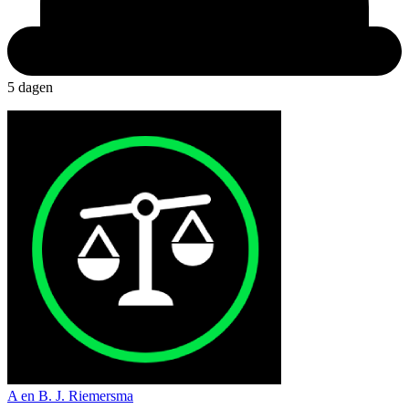
5 dagen
A en B. J. Riemersma