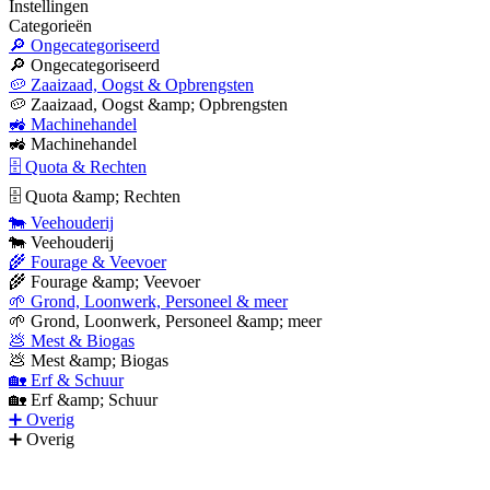
Instellingen
Categorieën
🔎 Ongecategoriseerd
🔎 Ongecategoriseerd
🥔 Zaaizaad, Oogst & Opbrengsten
🥔 Zaaizaad, Oogst &amp; Opbrengsten
🚜 Machinehandel
🚜 Machinehandel
🗄 Quota & Rechten
🗄 Quota &amp; Rechten
🐄 Veehouderij
🐄 Veehouderij
🌾 Fourage & Veevoer
🌾 Fourage &amp; Veevoer
🌱 Grond, Loonwerk, Personeel & meer
🌱 Grond, Loonwerk, Personeel &amp; meer
💩 Mest & Biogas
💩 Mest &amp; Biogas
🏡 Erf & Schuur
🏡 Erf &amp; Schuur
➕ Overig
➕ Overig