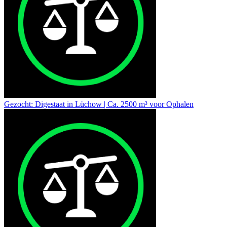
Gezocht: Digestaat in Lüchow | Ca. 2500 m³ voor Ophalen