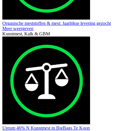
Organische meststoffen & mest: Jaarlijkse levering gezocht
Meer weergeven
Kunstmest, Kalk & GBM
Ureum 46% N Kunstmest in BigBags Te Koop