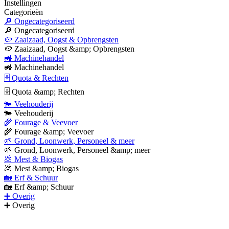
Instellingen
Categorieën
🔎 Ongecategoriseerd
🔎 Ongecategoriseerd
🥔 Zaaizaad, Oogst & Opbrengsten
🥔 Zaaizaad, Oogst &amp; Opbrengsten
🚜 Machinehandel
🚜 Machinehandel
🗄 Quota & Rechten
🗄 Quota &amp; Rechten
🐄 Veehouderij
🐄 Veehouderij
🌾 Fourage & Veevoer
🌾 Fourage &amp; Veevoer
🌱 Grond, Loonwerk, Personeel & meer
🌱 Grond, Loonwerk, Personeel &amp; meer
💩 Mest & Biogas
💩 Mest &amp; Biogas
🏡 Erf & Schuur
🏡 Erf &amp; Schuur
➕ Overig
➕ Overig