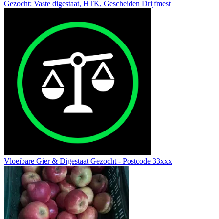
Gezocht: Vaste digestaat, HTK, Gescheiden Drijfmest
Vloeibare Gier & Digestaat Gezocht - Postcode 33xxx