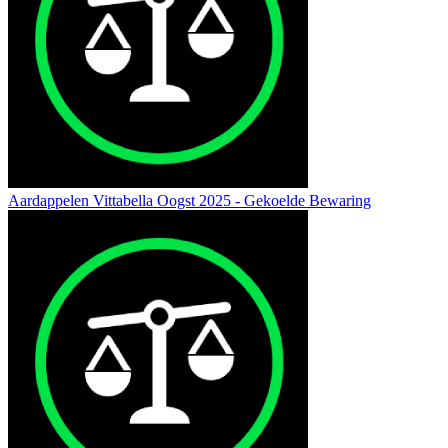
Aardappelen Vittabella Oogst 2025 - Gekoelde Bewaring