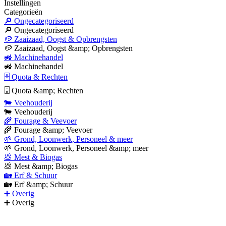
Instellingen
Categorieën
🔎 Ongecategoriseerd
🔎 Ongecategoriseerd
🥔 Zaaizaad, Oogst & Opbrengsten
🥔 Zaaizaad, Oogst &amp; Opbrengsten
🚜 Machinehandel
🚜 Machinehandel
🗄 Quota & Rechten
🗄 Quota &amp; Rechten
🐄 Veehouderij
🐄 Veehouderij
🌾 Fourage & Veevoer
🌾 Fourage &amp; Veevoer
🌱 Grond, Loonwerk, Personeel & meer
🌱 Grond, Loonwerk, Personeel &amp; meer
💩 Mest & Biogas
💩 Mest &amp; Biogas
🏡 Erf & Schuur
🏡 Erf &amp; Schuur
➕ Overig
➕ Overig