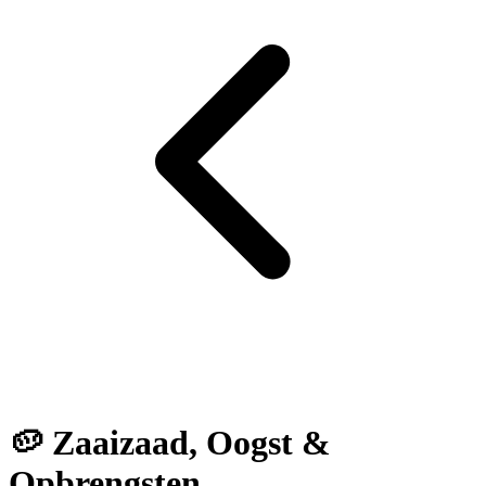
🥔 Zaaizaad, Oogst &
Opbrengsten