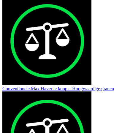
Conventionele Max Haver te koop – Hoogwaardige granen