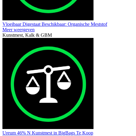
Vloeibaar Digestaat Beschikbaar: Organische Meststof
Meer weergeven
Kunstmest, Kalk & GBM
Ureum 46% N Kunstmest in BigBags Te Koop