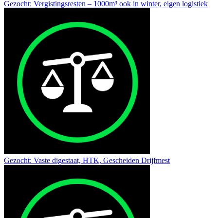
Gezocht: Vergistingsresten – 1000m³ ook in winter, eigen logistiek
Gezocht: Vaste digestaat, HTK, Gescheiden Drijfmest