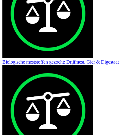
Biologische meststoffen gezocht: Drijfmest, Gier & Digestaat