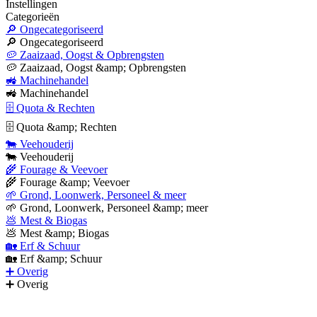
Instellingen
Categorieën
🔎 Ongecategoriseerd
🔎 Ongecategoriseerd
🥔 Zaaizaad, Oogst & Opbrengsten
🥔 Zaaizaad, Oogst &amp; Opbrengsten
🚜 Machinehandel
🚜 Machinehandel
🗄 Quota & Rechten
🗄 Quota &amp; Rechten
🐄 Veehouderij
🐄 Veehouderij
🌾 Fourage & Veevoer
🌾 Fourage &amp; Veevoer
🌱 Grond, Loonwerk, Personeel & meer
🌱 Grond, Loonwerk, Personeel &amp; meer
💩 Mest & Biogas
💩 Mest &amp; Biogas
🏡 Erf & Schuur
🏡 Erf &amp; Schuur
➕ Overig
➕ Overig