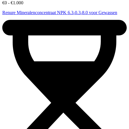
€0 - €1.000
Renure Mineralenconcentraat NPK 6.3-0.3-8.0 voor Gewassen