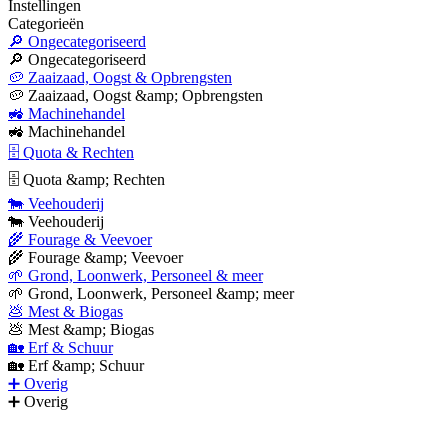
Instellingen
Categorieën
🔎 Ongecategoriseerd
🔎 Ongecategoriseerd
🥔 Zaaizaad, Oogst & Opbrengsten
🥔 Zaaizaad, Oogst &amp; Opbrengsten
🚜 Machinehandel
🚜 Machinehandel
🗄 Quota & Rechten
🗄 Quota &amp; Rechten
🐄 Veehouderij
🐄 Veehouderij
🌾 Fourage & Veevoer
🌾 Fourage &amp; Veevoer
🌱 Grond, Loonwerk, Personeel & meer
🌱 Grond, Loonwerk, Personeel &amp; meer
💩 Mest & Biogas
💩 Mest &amp; Biogas
🏡 Erf & Schuur
🏡 Erf &amp; Schuur
➕ Overig
➕ Overig