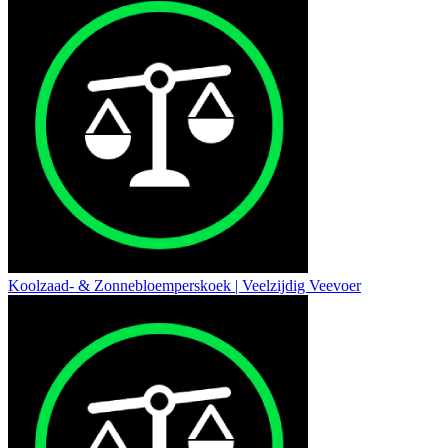
Koolzaad- & Zonnebloemperskoek | Veelzijdig Veevoer