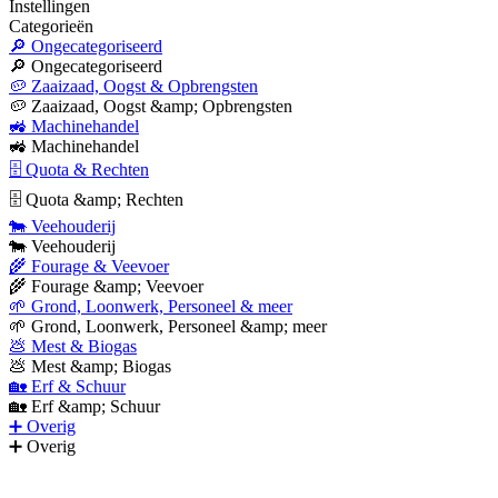
Instellingen
Categorieën
🔎 Ongecategoriseerd
🔎 Ongecategoriseerd
🥔 Zaaizaad, Oogst & Opbrengsten
🥔 Zaaizaad, Oogst &amp; Opbrengsten
🚜 Machinehandel
🚜 Machinehandel
🗄 Quota & Rechten
🗄 Quota &amp; Rechten
🐄 Veehouderij
🐄 Veehouderij
🌾 Fourage & Veevoer
🌾 Fourage &amp; Veevoer
🌱 Grond, Loonwerk, Personeel & meer
🌱 Grond, Loonwerk, Personeel &amp; meer
💩 Mest & Biogas
💩 Mest &amp; Biogas
🏡 Erf & Schuur
🏡 Erf &amp; Schuur
➕ Overig
➕ Overig