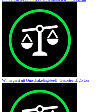
Wintergerst uit Omschakelingsteelt | Gesorteerd, 25 ton