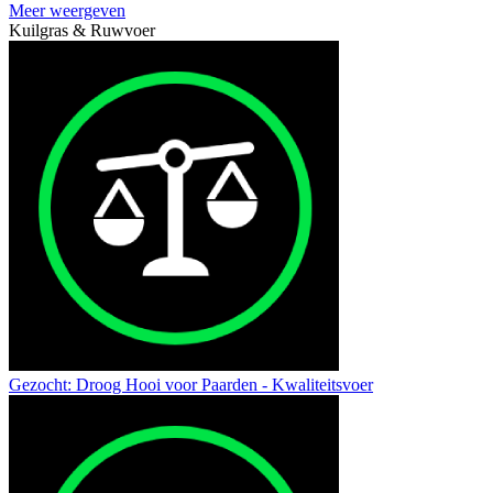
Meer weergeven
Kuilgras & Ruwvoer
Gezocht: Droog Hooi voor Paarden - Kwaliteitsvoer