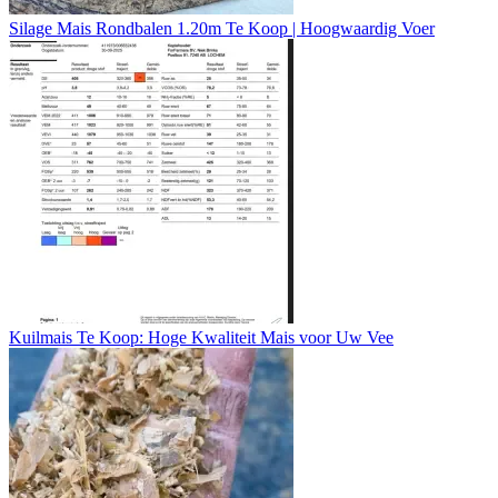
Silage Mais Rondbalen 1.20m Te Koop | Hoogwaardig Voer
Kuilmais Te Koop: Hoge Kwaliteit Mais voor Uw Vee