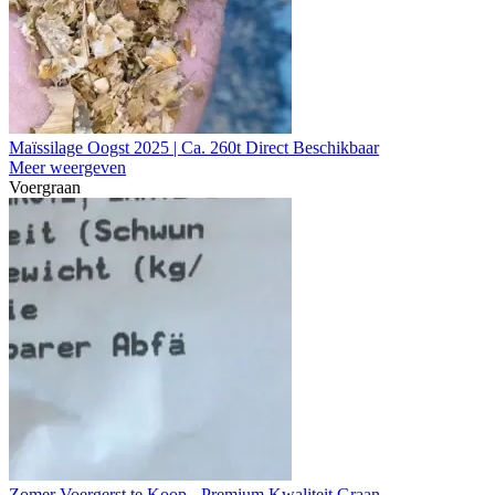
Maïssilage Oogst 2025 | Ca. 260t Direct Beschikbaar
Meer weergeven
Voergraan
Zomer Voergerst te Koop - Premium Kwaliteit Graan