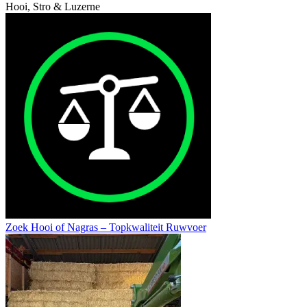
Hooi, Stro & Luzerne
Zoek Hooi of Nagras – Topkwaliteit Ruwvoer