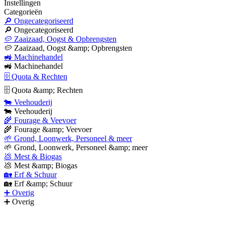
Instellingen
Categorieën
🔎 Ongecategoriseerd
🔎 Ongecategoriseerd
🥔 Zaaizaad, Oogst & Opbrengsten
🥔 Zaaizaad, Oogst &amp; Opbrengsten
🚜 Machinehandel
🚜 Machinehandel
🗄 Quota & Rechten
🗄 Quota &amp; Rechten
🐄 Veehouderij
🐄 Veehouderij
🌾 Fourage & Veevoer
🌾 Fourage &amp; Veevoer
🌱 Grond, Loonwerk, Personeel & meer
🌱 Grond, Loonwerk, Personeel &amp; meer
💩 Mest & Biogas
💩 Mest &amp; Biogas
🏡 Erf & Schuur
🏡 Erf &amp; Schuur
➕ Overig
➕ Overig