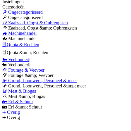
Instellingen
Categorieën
🔎 Ongecategoriseerd
🔎 Ongecategoriseerd
🥔 Zaaizaad, Oogst & Opbrengsten
🥔 Zaaizaad, Oogst &amp; Opbrengsten
🚜 Machinehandel
🚜 Machinehandel
🗄 Quota & Rechten
🗄 Quota &amp; Rechten
🐄 Veehouderij
🐄 Veehouderij
🌾 Fourage & Veevoer
🌾 Fourage &amp; Veevoer
🌱 Grond, Loonwerk, Personeel & meer
🌱 Grond, Loonwerk, Personeel &amp; meer
💩 Mest & Biogas
💩 Mest &amp; Biogas
🏡 Erf & Schuur
🏡 Erf &amp; Schuur
➕ Overig
➕ Overig