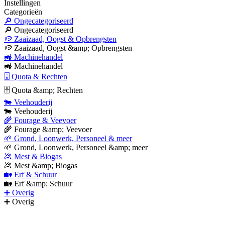
Instellingen
Categorieën
🔎 Ongecategoriseerd
🔎 Ongecategoriseerd
🥔 Zaaizaad, Oogst & Opbrengsten
🥔 Zaaizaad, Oogst &amp; Opbrengsten
🚜 Machinehandel
🚜 Machinehandel
🗄 Quota & Rechten
🗄 Quota &amp; Rechten
🐄 Veehouderij
🐄 Veehouderij
🌾 Fourage & Veevoer
🌾 Fourage &amp; Veevoer
🌱 Grond, Loonwerk, Personeel & meer
🌱 Grond, Loonwerk, Personeel &amp; meer
💩 Mest & Biogas
💩 Mest &amp; Biogas
🏡 Erf & Schuur
🏡 Erf &amp; Schuur
➕ Overig
➕ Overig