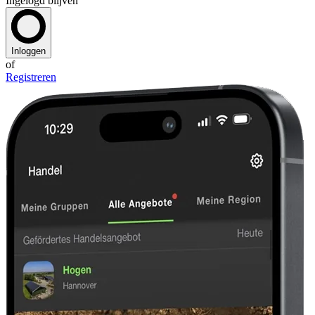
Ingelogd blijven
Inloggen
of
Registreren