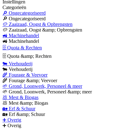
Instellingen
Categorieën
🔎 Ongecategoriseerd
🔎 Ongecategoriseerd
🥔 Zaaizaad, Oogst & Opbrengsten
🥔 Zaaizaad, Oogst &amp; Opbrengsten
🚜 Machinehandel
🚜 Machinehandel
🗄 Quota & Rechten
🗄 Quota &amp; Rechten
🐄 Veehouderij
🐄 Veehouderij
🌾 Fourage & Veevoer
🌾 Fourage &amp; Veevoer
🌱 Grond, Loonwerk, Personeel & meer
🌱 Grond, Loonwerk, Personeel &amp; meer
💩 Mest & Biogas
💩 Mest &amp; Biogas
🏡 Erf & Schuur
🏡 Erf &amp; Schuur
➕ Overig
➕ Overig