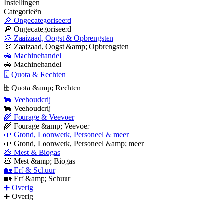
Instellingen
Categorieën
🔎 Ongecategoriseerd
🔎 Ongecategoriseerd
🥔 Zaaizaad, Oogst & Opbrengsten
🥔 Zaaizaad, Oogst &amp; Opbrengsten
🚜 Machinehandel
🚜 Machinehandel
🗄 Quota & Rechten
🗄 Quota &amp; Rechten
🐄 Veehouderij
🐄 Veehouderij
🌾 Fourage & Veevoer
🌾 Fourage &amp; Veevoer
🌱 Grond, Loonwerk, Personeel & meer
🌱 Grond, Loonwerk, Personeel &amp; meer
💩 Mest & Biogas
💩 Mest &amp; Biogas
🏡 Erf & Schuur
🏡 Erf &amp; Schuur
➕ Overig
➕ Overig