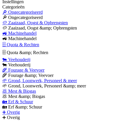
Instellingen
Categorieën
🔎 Ongecategoriseerd
🔎 Ongecategoriseerd
🥔 Zaaizaad, Oogst & Opbrengsten
🥔 Zaaizaad, Oogst &amp; Opbrengsten
🚜 Machinehandel
🚜 Machinehandel
🗄 Quota & Rechten
🗄 Quota &amp; Rechten
🐄 Veehouderij
🐄 Veehouderij
🌾 Fourage & Veevoer
🌾 Fourage &amp; Veevoer
🌱 Grond, Loonwerk, Personeel & meer
🌱 Grond, Loonwerk, Personeel &amp; meer
💩 Mest & Biogas
💩 Mest &amp; Biogas
🏡 Erf & Schuur
🏡 Erf &amp; Schuur
➕ Overig
➕ Overig