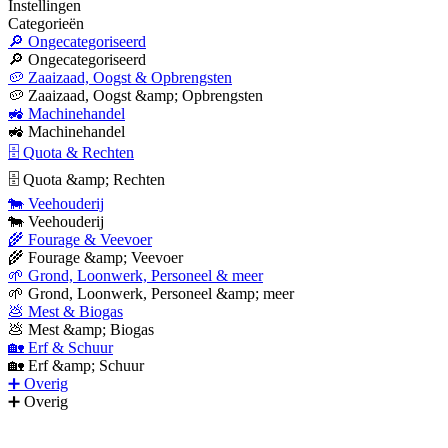
Instellingen
Categorieën
🔎 Ongecategoriseerd
🔎 Ongecategoriseerd
🥔 Zaaizaad, Oogst & Opbrengsten
🥔 Zaaizaad, Oogst &amp; Opbrengsten
🚜 Machinehandel
🚜 Machinehandel
🗄 Quota & Rechten
🗄 Quota &amp; Rechten
🐄 Veehouderij
🐄 Veehouderij
🌾 Fourage & Veevoer
🌾 Fourage &amp; Veevoer
🌱 Grond, Loonwerk, Personeel & meer
🌱 Grond, Loonwerk, Personeel &amp; meer
💩 Mest & Biogas
💩 Mest &amp; Biogas
🏡 Erf & Schuur
🏡 Erf &amp; Schuur
➕ Overig
➕ Overig