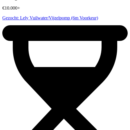
€10.000+
Gezocht: Lely Vuilwater/Vijzelpomp (6m Voorkeur)