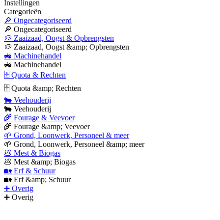
Instellingen
Categorieën
🔎 Ongecategoriseerd
🔎 Ongecategoriseerd
🥔 Zaaizaad, Oogst & Opbrengsten
🥔 Zaaizaad, Oogst &amp; Opbrengsten
🚜 Machinehandel
🚜 Machinehandel
🗄 Quota & Rechten
🗄 Quota &amp; Rechten
🐄 Veehouderij
🐄 Veehouderij
🌾 Fourage & Veevoer
🌾 Fourage &amp; Veevoer
🌱 Grond, Loonwerk, Personeel & meer
🌱 Grond, Loonwerk, Personeel &amp; meer
💩 Mest & Biogas
💩 Mest &amp; Biogas
🏡 Erf & Schuur
🏡 Erf &amp; Schuur
➕ Overig
➕ Overig