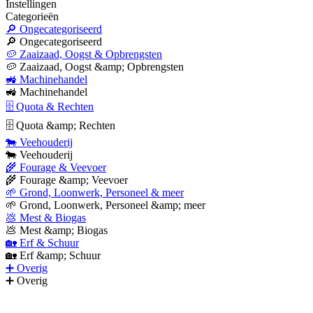
Instellingen
Categorieën
🔎 Ongecategoriseerd
🔎 Ongecategoriseerd
🥔 Zaaizaad, Oogst & Opbrengsten
🥔 Zaaizaad, Oogst &amp; Opbrengsten
🚜 Machinehandel
🚜 Machinehandel
🗄 Quota & Rechten
🗄 Quota &amp; Rechten
🐄 Veehouderij
🐄 Veehouderij
🌾 Fourage & Veevoer
🌾 Fourage &amp; Veevoer
🌱 Grond, Loonwerk, Personeel & meer
🌱 Grond, Loonwerk, Personeel &amp; meer
💩 Mest & Biogas
💩 Mest &amp; Biogas
🏡 Erf & Schuur
🏡 Erf &amp; Schuur
➕ Overig
➕ Overig