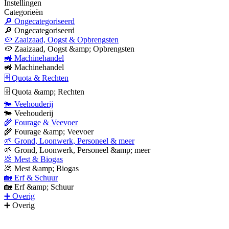
Instellingen
Categorieën
🔎 Ongecategoriseerd
🔎 Ongecategoriseerd
🥔 Zaaizaad, Oogst & Opbrengsten
🥔 Zaaizaad, Oogst &amp; Opbrengsten
🚜 Machinehandel
🚜 Machinehandel
🗄 Quota & Rechten
🗄 Quota &amp; Rechten
🐄 Veehouderij
🐄 Veehouderij
🌾 Fourage & Veevoer
🌾 Fourage &amp; Veevoer
🌱 Grond, Loonwerk, Personeel & meer
🌱 Grond, Loonwerk, Personeel &amp; meer
💩 Mest & Biogas
💩 Mest &amp; Biogas
🏡 Erf & Schuur
🏡 Erf &amp; Schuur
➕ Overig
➕ Overig