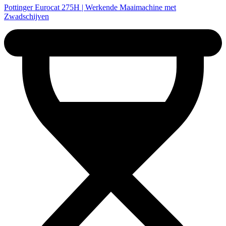
Pottinger Eurocat 275H | Werkende Maaimachine met
Zwadschijven