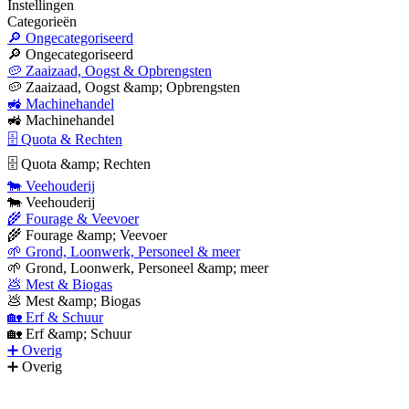
Instellingen
Categorieën
🔎 Ongecategoriseerd
🔎 Ongecategoriseerd
🥔 Zaaizaad, Oogst & Opbrengsten
🥔 Zaaizaad, Oogst &amp; Opbrengsten
🚜 Machinehandel
🚜 Machinehandel
🗄 Quota & Rechten
🗄 Quota &amp; Rechten
🐄 Veehouderij
🐄 Veehouderij
🌾 Fourage & Veevoer
🌾 Fourage &amp; Veevoer
🌱 Grond, Loonwerk, Personeel & meer
🌱 Grond, Loonwerk, Personeel &amp; meer
💩 Mest & Biogas
💩 Mest &amp; Biogas
🏡 Erf & Schuur
🏡 Erf &amp; Schuur
➕ Overig
➕ Overig