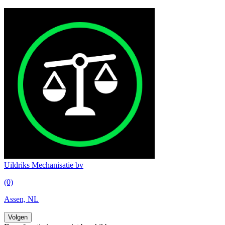
Uildriks Mechanisatie bv
(0)
Assen, NL
Volgen