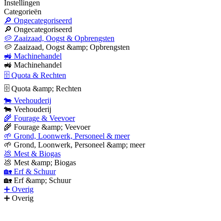
Instellingen
Categorieën
🔎 Ongecategoriseerd
🔎 Ongecategoriseerd
🥔 Zaaizaad, Oogst & Opbrengsten
🥔 Zaaizaad, Oogst &amp; Opbrengsten
🚜 Machinehandel
🚜 Machinehandel
🗄 Quota & Rechten
🗄 Quota &amp; Rechten
🐄 Veehouderij
🐄 Veehouderij
🌾 Fourage & Veevoer
🌾 Fourage &amp; Veevoer
🌱 Grond, Loonwerk, Personeel & meer
🌱 Grond, Loonwerk, Personeel &amp; meer
💩 Mest & Biogas
💩 Mest &amp; Biogas
🏡 Erf & Schuur
🏡 Erf &amp; Schuur
➕ Overig
➕ Overig