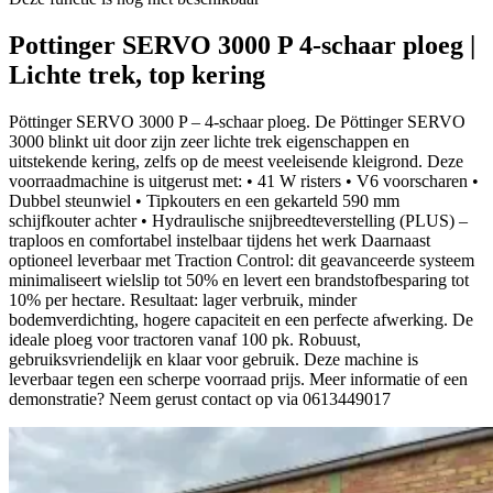
Pottinger SERVO 3000 P 4-schaar ploeg |
Lichte trek, top kering
Pöttinger SERVO 3000 P – 4-schaar ploeg. De Pöttinger SERVO
3000 blinkt uit door zijn zeer lichte trek eigenschappen en
uitstekende kering, zelfs op de meest veeleisende kleigrond. Deze
voorraadmachine is uitgerust met: • 41 W risters • V6 voorscharen •
Dubbel steunwiel • Tipkouters en een gekarteld 590 mm
schijfkouter achter • Hydraulische snijbreedteverstelling (PLUS) –
traploos en comfortabel instelbaar tijdens het werk Daarnaast
optioneel leverbaar met Traction Control: dit geavanceerde systeem
minimaliseert wielslip tot 50% en levert een brandstofbesparing tot
10% per hectare. Resultaat: lager verbruik, minder
bodemverdichting, hogere capaciteit en een perfecte afwerking. De
ideale ploeg voor tractoren vanaf 100 pk. Robuust,
gebruiksvriendelijk en klaar voor gebruik. Deze machine is
leverbaar tegen een scherpe voorraad prijs. Meer informatie of een
demonstratie? Neem gerust contact op via 0613449017