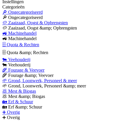
Instellingen
Categorieën
🔎 Ongecategoriseerd
🔎 Ongecategoriseerd
🥔 Zaaizaad, Oogst & Opbrengsten
🥔 Zaaizaad, Oogst &amp; Opbrengsten
🚜 Machinehandel
🚜 Machinehandel
🗄 Quota & Rechten
🗄 Quota &amp; Rechten
🐄 Veehouderij
🐄 Veehouderij
🌾 Fourage & Veevoer
🌾 Fourage &amp; Veevoer
🌱 Grond, Loonwerk, Personeel & meer
🌱 Grond, Loonwerk, Personeel &amp; meer
💩 Mest & Biogas
💩 Mest &amp; Biogas
🏡 Erf & Schuur
🏡 Erf &amp; Schuur
➕ Overig
➕ Overig