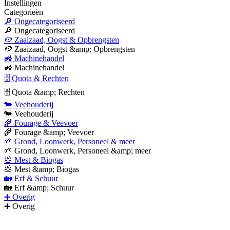
Instellingen
Categorieën
🔎 Ongecategoriseerd
🔎 Ongecategoriseerd
🥔 Zaaizaad, Oogst & Opbrengsten
🥔 Zaaizaad, Oogst &amp; Opbrengsten
🚜 Machinehandel
🚜 Machinehandel
🗄 Quota & Rechten
🗄 Quota &amp; Rechten
🐄 Veehouderij
🐄 Veehouderij
🌾 Fourage & Veevoer
🌾 Fourage &amp; Veevoer
🌱 Grond, Loonwerk, Personeel & meer
🌱 Grond, Loonwerk, Personeel &amp; meer
💩 Mest & Biogas
💩 Mest &amp; Biogas
🏡 Erf & Schuur
🏡 Erf &amp; Schuur
➕ Overig
➕ Overig