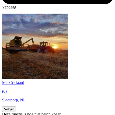
Vandaag
Mts Crielaard
(0)
Slootdorp, NL
Volgen
Deze functie is nog niet beschikbaar