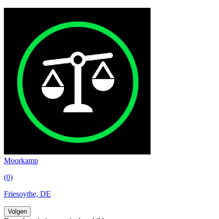
Moorkamp
(0)
Friesoythe, DE
Volgen