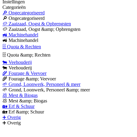
Instellingen
Categorieën
🔎 Ongecategoriseerd
🔎 Ongecategoriseerd
🥔 Zaaizaad, Oogst & Opbrengsten
🥔 Zaaizaad, Oogst &amp; Opbrengsten
🚜 Machinehandel
🚜 Machinehandel
🗄 Quota & Rechten
🗄 Quota &amp; Rechten
🐄 Veehouderij
🐄 Veehouderij
🌾 Fourage & Veevoer
🌾 Fourage &amp; Veevoer
🌱 Grond, Loonwerk, Personeel & meer
🌱 Grond, Loonwerk, Personeel &amp; meer
💩 Mest & Biogas
💩 Mest &amp; Biogas
🏡 Erf & Schuur
🏡 Erf &amp; Schuur
➕ Overig
➕ Overig