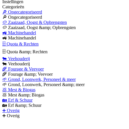
Instellingen
Categorieën
🔎 Ongecategoriseerd
🔎 Ongecategoriseerd
🥔 Zaaizaad, Oogst & Opbrengsten
🥔 Zaaizaad, Oogst &amp; Opbrengsten
🚜 Machinehandel
🚜 Machinehandel
🗄 Quota & Rechten
🗄 Quota &amp; Rechten
🐄 Veehouderij
🐄 Veehouderij
🌾 Fourage & Veevoer
🌾 Fourage &amp; Veevoer
🌱 Grond, Loonwerk, Personeel & meer
🌱 Grond, Loonwerk, Personeel &amp; meer
💩 Mest & Biogas
💩 Mest &amp; Biogas
🏡 Erf & Schuur
🏡 Erf &amp; Schuur
➕ Overig
➕ Overig