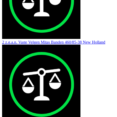
2 z.g.a.n. Vaste Velgen Mitas Banden 460/85-38 New Holland