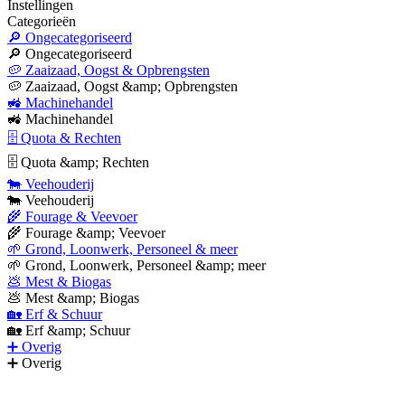
Instellingen
Categorieën
🔎 Ongecategoriseerd
🔎 Ongecategoriseerd
🥔 Zaaizaad, Oogst & Opbrengsten
🥔 Zaaizaad, Oogst &amp; Opbrengsten
🚜 Machinehandel
🚜 Machinehandel
🗄 Quota & Rechten
🗄 Quota &amp; Rechten
🐄 Veehouderij
🐄 Veehouderij
🌾 Fourage & Veevoer
🌾 Fourage &amp; Veevoer
🌱 Grond, Loonwerk, Personeel & meer
🌱 Grond, Loonwerk, Personeel &amp; meer
💩 Mest & Biogas
💩 Mest &amp; Biogas
🏡 Erf & Schuur
🏡 Erf &amp; Schuur
➕ Overig
➕ Overig