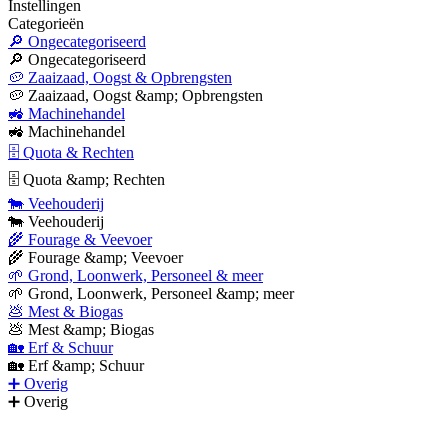
Instellingen
Categorieën
🔎 Ongecategoriseerd
🔎 Ongecategoriseerd
🥔 Zaaizaad, Oogst & Opbrengsten
🥔 Zaaizaad, Oogst &amp; Opbrengsten
🚜 Machinehandel
🚜 Machinehandel
🗄 Quota & Rechten
🗄 Quota &amp; Rechten
🐄 Veehouderij
🐄 Veehouderij
🌾 Fourage & Veevoer
🌾 Fourage &amp; Veevoer
🌱 Grond, Loonwerk, Personeel & meer
🌱 Grond, Loonwerk, Personeel &amp; meer
💩 Mest & Biogas
💩 Mest &amp; Biogas
🏡 Erf & Schuur
🏡 Erf &amp; Schuur
➕ Overig
➕ Overig