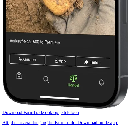
Download FarmTrade ook op je telefoon
Altijd en overal toegang tot FarmTrade. Download nu de app!