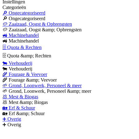
Instellingen
Categorieën
🔎 Ongecategoriseerd
🔎 Ongecategoriseerd
🥔 Zaaizaad, Oogst & Opbrengsten
🥔 Zaaizaad, Oogst &amp; Opbrengsten
🚜 Machinehandel
🚜 Machinehandel
🗄 Quota & Rechten
🗄 Quota &amp; Rechten
🐄 Veehouderij
🐄 Veehouderij
🌾 Fourage & Veevoer
🌾 Fourage &amp; Veevoer
🌱 Grond, Loonwerk, Personeel & meer
🌱 Grond, Loonwerk, Personeel &amp; meer
💩 Mest & Biogas
💩 Mest &amp; Biogas
🏡 Erf & Schuur
🏡 Erf &amp; Schuur
➕ Overig
➕ Overig