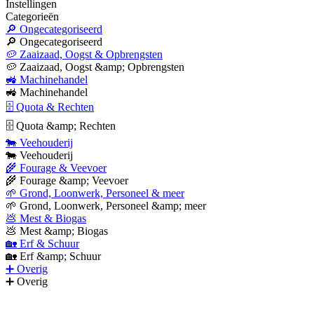
Instellingen
Categorieën
🔎 Ongecategoriseerd
🔎 Ongecategoriseerd
🥔 Zaaizaad, Oogst & Opbrengsten
🥔 Zaaizaad, Oogst &amp; Opbrengsten
🚜 Machinehandel
🚜 Machinehandel
🗄 Quota & Rechten
🗄 Quota &amp; Rechten
🐄 Veehouderij
🐄 Veehouderij
🌾 Fourage & Veevoer
🌾 Fourage &amp; Veevoer
🌱 Grond, Loonwerk, Personeel & meer
🌱 Grond, Loonwerk, Personeel &amp; meer
💩 Mest & Biogas
💩 Mest &amp; Biogas
🏡 Erf & Schuur
🏡 Erf &amp; Schuur
➕ Overig
➕ Overig