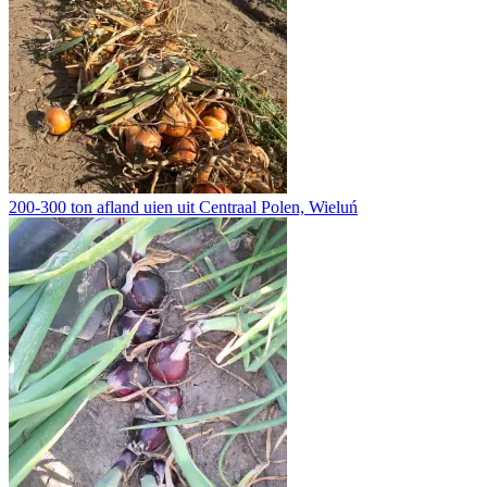
200-300 ton afland uien uit Centraal Polen, Wieluń