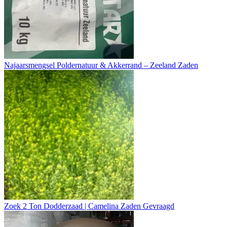
Najaarsmengsel Poldernatuur & Akkerrand – Zeeland Zaden
Zoek 2 Ton Dodderzaad | Camelina Zaden Gevraagd