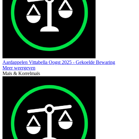
Aardappelen Vittabella Oogst 2025 - Gekoelde Bewaring
Meer weergeven
Maïs & Korrelmaïs