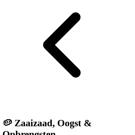
🥔 Zaaizaad, Oogst &
Opbrengsten