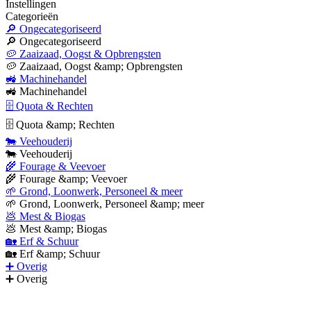
Instellingen
Categorieën
🔎 Ongecategoriseerd
🔎 Ongecategoriseerd
🥔 Zaaizaad, Oogst & Opbrengsten
🥔 Zaaizaad, Oogst &amp; Opbrengsten
🚜 Machinehandel
🚜 Machinehandel
🗄 Quota & Rechten
🗄 Quota &amp; Rechten
🐄 Veehouderij
🐄 Veehouderij
🌾 Fourage & Veevoer
🌾 Fourage &amp; Veevoer
🌱 Grond, Loonwerk, Personeel & meer
🌱 Grond, Loonwerk, Personeel &amp; meer
💩 Mest & Biogas
💩 Mest &amp; Biogas
🏡 Erf & Schuur
🏡 Erf &amp; Schuur
➕ Overig
➕ Overig