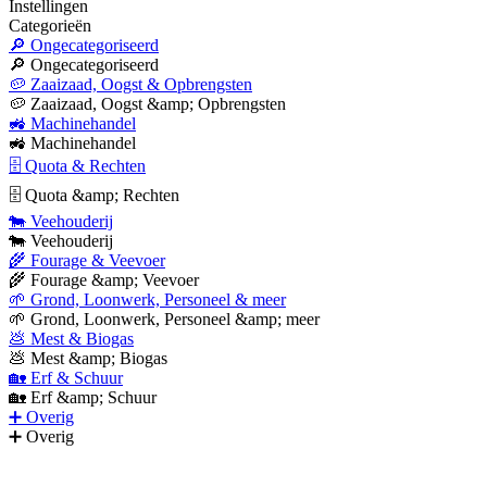
Instellingen
Categorieën
🔎 Ongecategoriseerd
🔎 Ongecategoriseerd
🥔 Zaaizaad, Oogst & Opbrengsten
🥔 Zaaizaad, Oogst &amp; Opbrengsten
🚜 Machinehandel
🚜 Machinehandel
🗄 Quota & Rechten
🗄 Quota &amp; Rechten
🐄 Veehouderij
🐄 Veehouderij
🌾 Fourage & Veevoer
🌾 Fourage &amp; Veevoer
🌱 Grond, Loonwerk, Personeel & meer
🌱 Grond, Loonwerk, Personeel &amp; meer
💩 Mest & Biogas
💩 Mest &amp; Biogas
🏡 Erf & Schuur
🏡 Erf &amp; Schuur
➕ Overig
➕ Overig