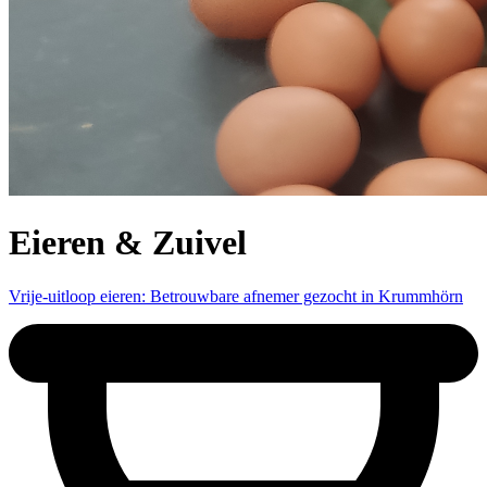
Eieren & Zuivel
Vrije-uitloop eieren: Betrouwbare afnemer gezocht in Krummhörn