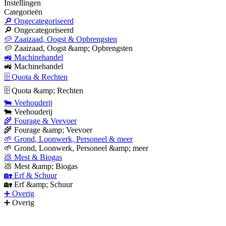
Instellingen
Categorieën
🔎 Ongecategoriseerd
🔎 Ongecategoriseerd
🥔 Zaaizaad, Oogst & Opbrengsten
🥔 Zaaizaad, Oogst &amp; Opbrengsten
🚜 Machinehandel
🚜 Machinehandel
🗄 Quota & Rechten
🗄 Quota &amp; Rechten
🐄 Veehouderij
🐄 Veehouderij
🌾 Fourage & Veevoer
🌾 Fourage &amp; Veevoer
🌱 Grond, Loonwerk, Personeel & meer
🌱 Grond, Loonwerk, Personeel &amp; meer
💩 Mest & Biogas
💩 Mest &amp; Biogas
🏡 Erf & Schuur
🏡 Erf &amp; Schuur
➕ Overig
➕ Overig