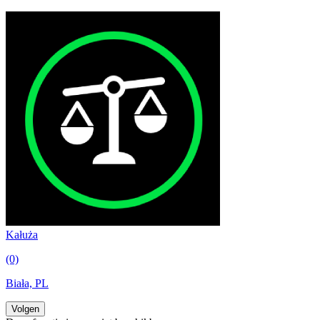
Kałuża
(0)
Biała, PL
Volgen