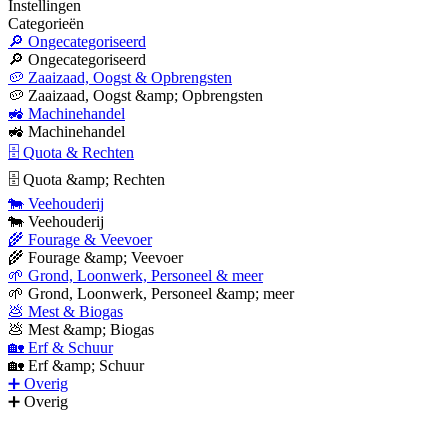
Instellingen
Categorieën
🔎 Ongecategoriseerd
🔎 Ongecategoriseerd
🥔 Zaaizaad, Oogst & Opbrengsten
🥔 Zaaizaad, Oogst &amp; Opbrengsten
🚜 Machinehandel
🚜 Machinehandel
🗄 Quota & Rechten
🗄 Quota &amp; Rechten
🐄 Veehouderij
🐄 Veehouderij
🌾 Fourage & Veevoer
🌾 Fourage &amp; Veevoer
🌱 Grond, Loonwerk, Personeel & meer
🌱 Grond, Loonwerk, Personeel &amp; meer
💩 Mest & Biogas
💩 Mest &amp; Biogas
🏡 Erf & Schuur
🏡 Erf &amp; Schuur
➕ Overig
➕ Overig