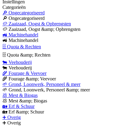
Instellingen
Categorieën
🔎 Ongecategoriseerd
🔎 Ongecategoriseerd
🥔 Zaaizaad, Oogst & Opbrengsten
🥔 Zaaizaad, Oogst &amp; Opbrengsten
🚜 Machinehandel
🚜 Machinehandel
🗄 Quota & Rechten
🗄 Quota &amp; Rechten
🐄 Veehouderij
🐄 Veehouderij
🌾 Fourage & Veevoer
🌾 Fourage &amp; Veevoer
🌱 Grond, Loonwerk, Personeel & meer
🌱 Grond, Loonwerk, Personeel &amp; meer
💩 Mest & Biogas
💩 Mest &amp; Biogas
🏡 Erf & Schuur
🏡 Erf &amp; Schuur
➕ Overig
➕ Overig