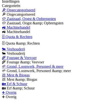
Instellingen
Categorieën
🔎 Ongecategoriseerd
🔎 Ongecategoriseerd
🥔 Zaaizaad, Oogst & Opbrengsten
🥔 Zaaizaad, Oogst &amp; Opbrengsten
🚜 Machinehandel
🚜 Machinehandel
🗄 Quota & Rechten
🗄 Quota &amp; Rechten
🐄 Veehouderij
🐄 Veehouderij
🌾 Fourage & Veevoer
🌾 Fourage &amp; Veevoer
🌱 Grond, Loonwerk, Personeel & meer
🌱 Grond, Loonwerk, Personeel &amp; meer
💩 Mest & Biogas
💩 Mest &amp; Biogas
🏡 Erf & Schuur
🏡 Erf &amp; Schuur
➕ Overig
➕ Overig