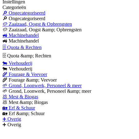
Instellingen
Categorieën
🔎 Ongecategoriseerd
🔎 Ongecategoriseerd
🥔 Zaaizaad, Oogst & Opbrengsten
🥔 Zaaizaad, Oogst &amp; Opbrengsten
🚜 Machinehandel
🚜 Machinehandel
🗄 Quota & Rechten
🗄 Quota &amp; Rechten
🐄 Veehouderij
🐄 Veehouderij
🌾 Fourage & Veevoer
🌾 Fourage &amp; Veevoer
🌱 Grond, Loonwerk, Personeel & meer
🌱 Grond, Loonwerk, Personeel &amp; meer
💩 Mest & Biogas
💩 Mest &amp; Biogas
🏡 Erf & Schuur
🏡 Erf &amp; Schuur
➕ Overig
➕ Overig