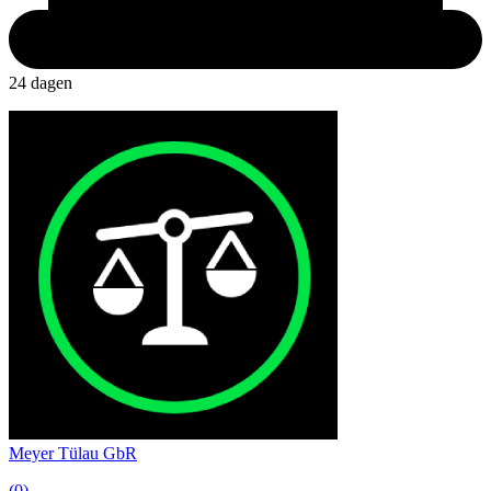
24 dagen
Meyer Tülau GbR
(0)