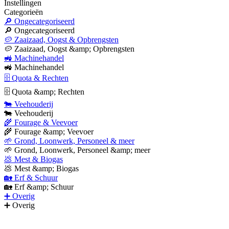
Instellingen
Categorieën
🔎 Ongecategoriseerd
🔎 Ongecategoriseerd
🥔 Zaaizaad, Oogst & Opbrengsten
🥔 Zaaizaad, Oogst &amp; Opbrengsten
🚜 Machinehandel
🚜 Machinehandel
🗄 Quota & Rechten
🗄 Quota &amp; Rechten
🐄 Veehouderij
🐄 Veehouderij
🌾 Fourage & Veevoer
🌾 Fourage &amp; Veevoer
🌱 Grond, Loonwerk, Personeel & meer
🌱 Grond, Loonwerk, Personeel &amp; meer
💩 Mest & Biogas
💩 Mest &amp; Biogas
🏡 Erf & Schuur
🏡 Erf &amp; Schuur
➕ Overig
➕ Overig