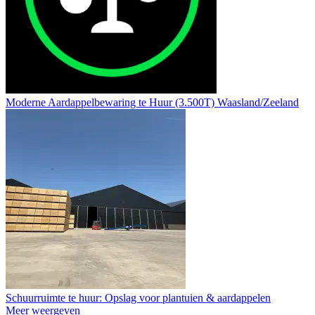
Moderne Aardappelbewaring te Huur (3.500T) Waasland/Zeeland
Schuurruimte te huur: Opslag voor plantuien & aardappelen
Meer weergeven