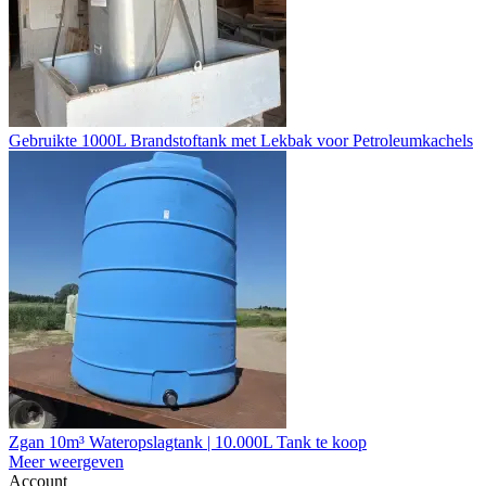
Gebruikte 1000L Brandstoftank met Lekbak voor Petroleumkachels
Zgan 10m³ Wateropslagtank | 10.000L Tank te koop
Meer weergeven
Account