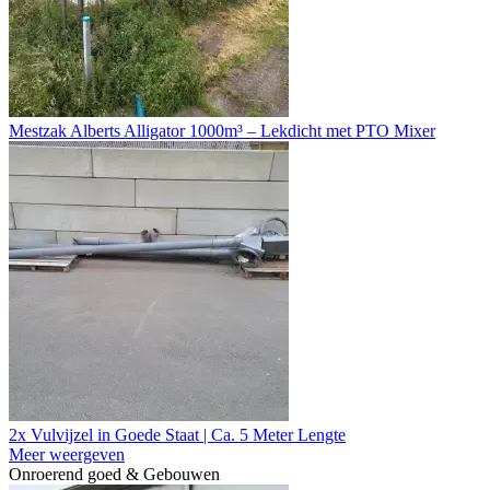
Mestzak Alberts Alligator 1000m³ – Lekdicht met PTO Mixer
2x Vulvijzel in Goede Staat | Ca. 5 Meter Lengte
Meer weergeven
Onroerend goed & Gebouwen