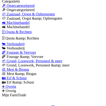
Categorieën
🔎 Ongecategoriseerd
🔎 Ongecategoriseerd
🥔 Zaaizaad, Oogst & Opbrengsten
🥔 Zaaizaad, Oogst &amp; Opbrengsten
🚜 Machinehandel
🚜 Machinehandel
🗄 Quota & Rechten
🗄 Quota &amp; Rechten
🐄 Veehouderij
🐄 Veehouderij
🌾 Fourage & Veevoer
🌾 Fourage &amp; Veevoer
🌱 Grond, Loonwerk, Personeel & meer
🌱 Grond, Loonwerk, Personeel &amp; meer
💩 Mest & Biogas
💩 Mest &amp; Biogas
🏡 Erf & Schuur
🏡 Erf &amp; Schuur
➕ Overig
➕ Overig
Mijn FarmTrade