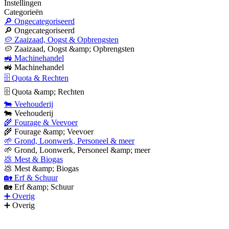
Instellingen
Categorieën
🔎 Ongecategoriseerd
🔎 Ongecategoriseerd
🥔 Zaaizaad, Oogst & Opbrengsten
🥔 Zaaizaad, Oogst &amp; Opbrengsten
🚜 Machinehandel
🚜 Machinehandel
🗄 Quota & Rechten
🗄 Quota &amp; Rechten
🐄 Veehouderij
🐄 Veehouderij
🌾 Fourage & Veevoer
🌾 Fourage &amp; Veevoer
🌱 Grond, Loonwerk, Personeel & meer
🌱 Grond, Loonwerk, Personeel &amp; meer
💩 Mest & Biogas
💩 Mest &amp; Biogas
🏡 Erf & Schuur
🏡 Erf &amp; Schuur
➕ Overig
➕ Overig