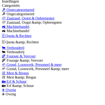
Instellingen
Categorieën
🔎 Ongecategoriseerd
🔎 Ongecategoriseerd
🥔 Zaaizaad, Oogst & Opbrengsten
🥔 Zaaizaad, Oogst &amp; Opbrengsten
🚜 Machinehandel
🚜 Machinehandel
🗄 Quota & Rechten
🗄 Quota &amp; Rechten
🐄 Veehouderij
🐄 Veehouderij
🌾 Fourage & Veevoer
🌾 Fourage &amp; Veevoer
🌱 Grond, Loonwerk, Personeel & meer
🌱 Grond, Loonwerk, Personeel &amp; meer
💩 Mest & Biogas
💩 Mest &amp; Biogas
🏡 Erf & Schuur
🏡 Erf &amp; Schuur
➕ Overig
➕ Overig