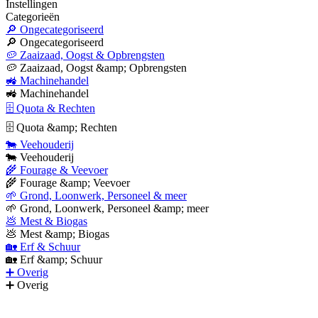
Instellingen
Categorieën
🔎 Ongecategoriseerd
🔎 Ongecategoriseerd
🥔 Zaaizaad, Oogst & Opbrengsten
🥔 Zaaizaad, Oogst &amp; Opbrengsten
🚜 Machinehandel
🚜 Machinehandel
🗄 Quota & Rechten
🗄 Quota &amp; Rechten
🐄 Veehouderij
🐄 Veehouderij
🌾 Fourage & Veevoer
🌾 Fourage &amp; Veevoer
🌱 Grond, Loonwerk, Personeel & meer
🌱 Grond, Loonwerk, Personeel &amp; meer
💩 Mest & Biogas
💩 Mest &amp; Biogas
🏡 Erf & Schuur
🏡 Erf &amp; Schuur
➕ Overig
➕ Overig