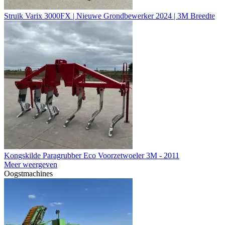
Struik Varix 3000FX | Nieuwe Grondbewerker 2024 | 3M Breedte
Kongskilde Paragrubber Eco Voorzetwoeler 3M - 2011
Meer weergeven
Oogstmachines