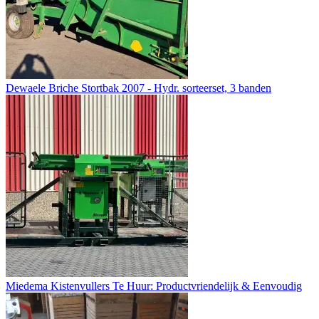
Dewaele Briche Stortbak 2007 - Hydr. sorteerset, 3 banden
Miedema Kistenvullers Te Huur: Productvriendelijk & Eenvoudig