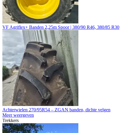
VF Agriflex+ Banden 2,25m Spoor | 380/90 R46, 380/85 R30
Achterwielen 270/95R54 – ZGAN banden, dichte velgen
Meer weergeven
Trekkers