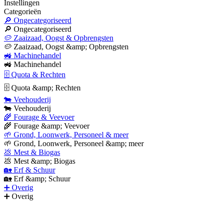
Instellingen
Categorieën
🔎 Ongecategoriseerd
🔎 Ongecategoriseerd
🥔 Zaaizaad, Oogst & Opbrengsten
🥔 Zaaizaad, Oogst &amp; Opbrengsten
🚜 Machinehandel
🚜 Machinehandel
🗄 Quota & Rechten
🗄 Quota &amp; Rechten
🐄 Veehouderij
🐄 Veehouderij
🌾 Fourage & Veevoer
🌾 Fourage &amp; Veevoer
🌱 Grond, Loonwerk, Personeel & meer
🌱 Grond, Loonwerk, Personeel &amp; meer
💩 Mest & Biogas
💩 Mest &amp; Biogas
🏡 Erf & Schuur
🏡 Erf &amp; Schuur
➕ Overig
➕ Overig