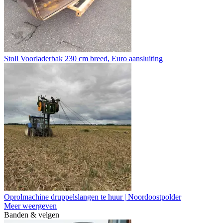
Stoll Voorladerbak 230 cm breed, Euro aansluiting
Oprolmachine druppelslangen te huur | Noordoostpolder
Meer weergeven
Banden & velgen