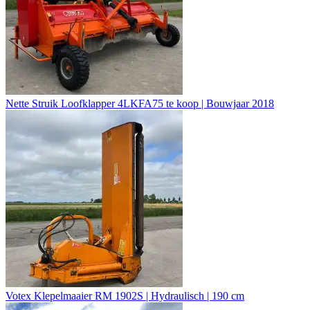
Nette Struik Loofklapper 4LKFA75 te koop | Bouwjaar 2018
Votex Klepelmaaier RM 1902S | Hydraulisch | 190 cm