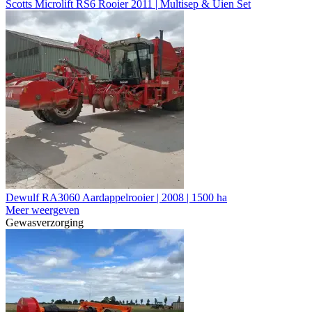
Scotts Microlift RS6 Rooier 2011 | Multisep & Uien Set
Dewulf RA3060 Aardappelrooier | 2008 | 1500 ha
Meer weergeven
Gewasverzorging