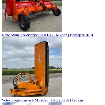
Nette Struik Loofklapper 4LKFA75 te koop | Bouwjaar 2018
Votex Klepelmaaier RM 1902S | Hydraulisch | 190 cm