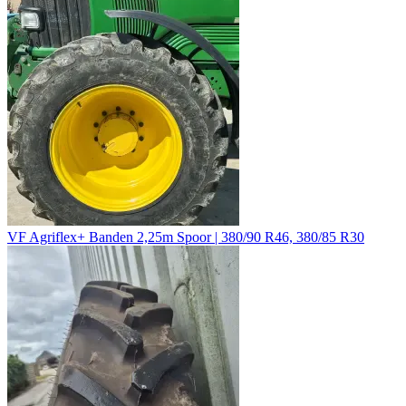
VF Agriflex+ Banden 2,25m Spoor | 380/90 R46, 380/85 R30