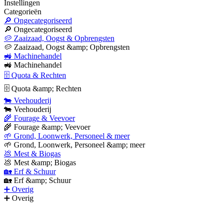
Instellingen
Categorieën
🔎 Ongecategoriseerd
🔎 Ongecategoriseerd
🥔 Zaaizaad, Oogst & Opbrengsten
🥔 Zaaizaad, Oogst &amp; Opbrengsten
🚜 Machinehandel
🚜 Machinehandel
🗄 Quota & Rechten
🗄 Quota &amp; Rechten
🐄 Veehouderij
🐄 Veehouderij
🌾 Fourage & Veevoer
🌾 Fourage &amp; Veevoer
🌱 Grond, Loonwerk, Personeel & meer
🌱 Grond, Loonwerk, Personeel &amp; meer
💩 Mest & Biogas
💩 Mest &amp; Biogas
🏡 Erf & Schuur
🏡 Erf &amp; Schuur
➕ Overig
➕ Overig