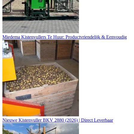
Miedema Kistenvullers Te Huur: Productvriendelijk & Eenvoudig
Nieuwe Kistenvuller BKV 2880 (2026) | Direct Leverbaar